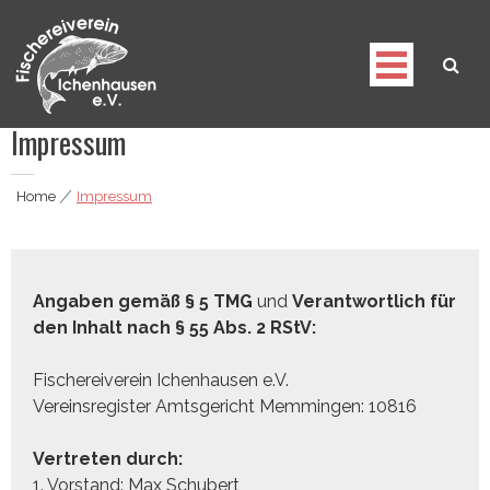
Skip
to
content
Impressum
Fischereiverein Ichenhausen e.V.
Home
|
Impressum
Angaben gemäß § 5 TMG
und
Verantwortlich für
den Inhalt nach § 55 Abs. 2 RStV:
Fischereiverein Ichenhausen e.V.
Vereinsregister Amtsgericht Memmingen: 10816
Vertreten durch:
1. Vorstand: Max Schubert