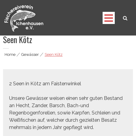
Skip
to
content
Seen Kötz
Fischereiverein Ichenhausen e.V.
Home
|
Gewässer
|
Seen Kötz
2 Seen in Kötz am Faistenwinkel
Unsere Gewässer weisen einen sehr guten Bestand
an Hecht, Zander, Barsch, Bach-und
Regenbogenforellen, sowie Karpfen, Schleien und
Weißfischen auf, welcher durch gezielten Besatz
mehrmals in jedem Jahr gepflegt wird.